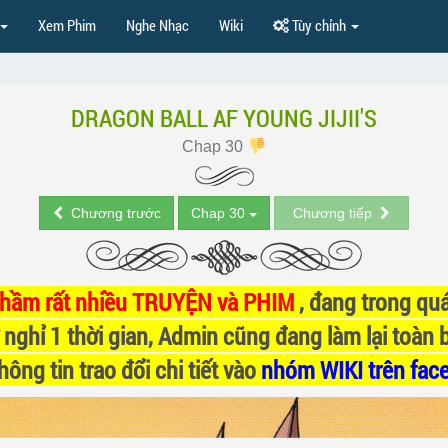
Xem Phim
Nghe Nhạc
Wiki
Tùy chỉnh
DRAGON BALL AF YOUNG JIJII'S
Chap 30
Chương trước
Chap 30
Chương tiếp
nhầm rất nhiều TRUYỆN và PHIM
, đang trong quá
 nghỉ 1 thời gian, Admin cũng đang làm lại toàn 
ông tin trao đổi chi tiết vào
nhóm WIKI trên fac