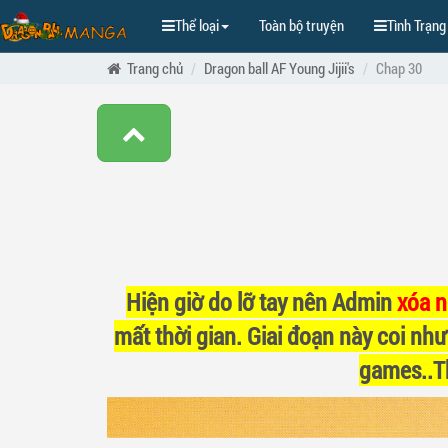
Thể loại
Toàn bộ truyện
Tình Trạng
Trang chủ
Dragon ball AF Young Jijii's
Chap 30
Hiện giờ do lỡ tay nên Admin
xóa 
mất thời gian. Giai đoạn này coi như
games..Th