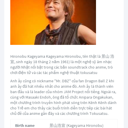
Hironobu Kageyama Kageyama Hironobu, tên thật là 景山 浩
宣, sinh ngày 18 tháng 2 năm 1961) là một nghệ sỹ âm nhạc
người Nhật nổi bật trong các bản soundtrack cho anime, trò
chơi điện tử và các tác phẩm nghệ thuật tokusatsu
Anh ấy cũng có nickname "Mr. DBZ" của fan Dragon Ball Z khi
anh ấy đã hát nhiều nhất cho anime đó. Anh ấy là thành viên
ban đầu và là leader của nhóm JAM Project nổi tiếng. Ngoài ra,
cùng với Masaaki Endoh, ông đã tổ chức Anipara Ongakukan,
một chương trình truyền hình phát sóng trên Kênh Kênh dành
cho Trẻ em cho thấy các buổi trình diễn trực tiếp các bài hát
chủ đề của anime gần đây và các chương trình Tokusatsu.
Birth name
景山浩宣 (
Kageyama Hironobu
)