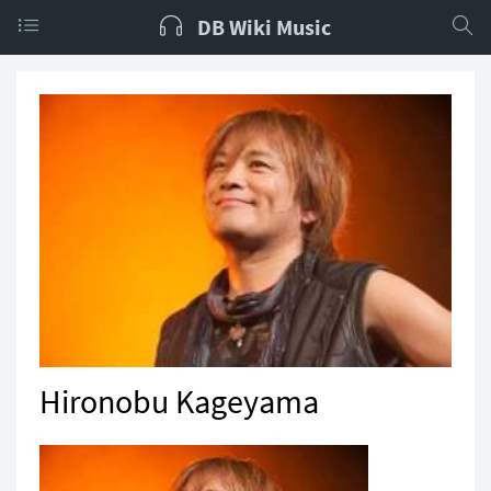
DB Wiki Music
Hironobu Kageyama