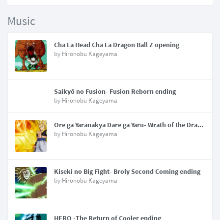
Music
Cha La Head Cha La Dragon Ball Z opening
by
Hironobu Kageyama
Saikyō no Fusion- Fusion Reborn ending
by
Hironobu Kageyama
Ore ga Yaranakya Dare ga Yaru- Wrath of the Dragon ending
by
Hironobu Kageyama
Kiseki no Big Fight- Broly Second Coming ending
by
Hironobu Kageyama
HERO -The Return of Cooler ending