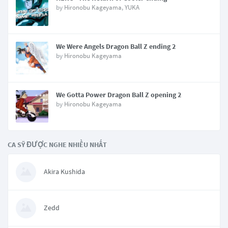
by
Hironobu Kageyama
,
YUKA
We Were Angels Dragon Ball Z ending 2
by
Hironobu Kageyama
We Gotta Power Dragon Ball Z opening 2
by
Hironobu Kageyama
CA SỸ ĐƯỢC NGHE NHIỀU NHẤT
Akira Kushida
Zedd