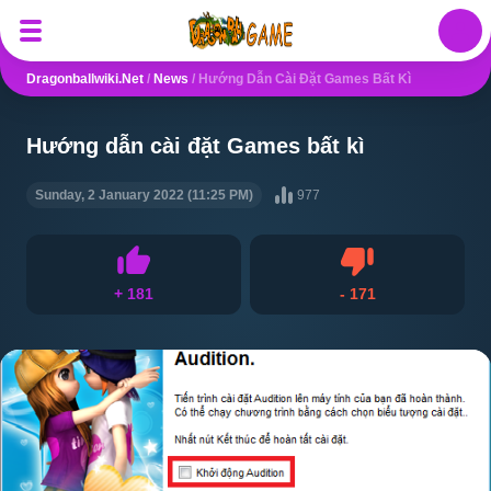
Auth
Dragonballwiki.net
/
News
/
Hướng Dẫn Cài Đặt Games Bất Kì
Hướng dẫn cài đặt Games bất kì
Sunday, 2 January 2022 (11:25 PM)
977
Ghét
+
181
-
171
Thích