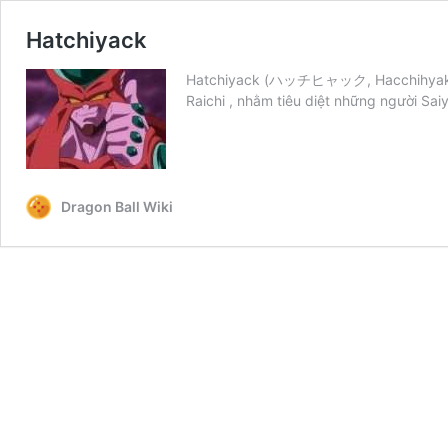
Hatchiyack
Hatchiyack (ハッチヒャック, Hacchihyakku) l
Raichi , nhằm tiêu diệt những người Saiy
Dragon Ball Wiki