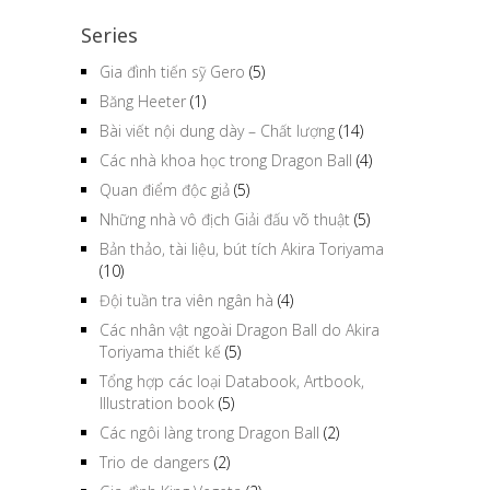
Series
Gia đình tiến sỹ Gero
(5)
Băng Heeter
(1)
Bài viết nội dung dày – Chất lượng
(14)
Các nhà khoa học trong Dragon Ball
(4)
Quan điểm độc giả
(5)
Những nhà vô địch Giải đấu võ thuật
(5)
Bản thảo, tài liệu, bút tích Akira Toriyama
(10)
Đội tuần tra viên ngân hà
(4)
Các nhân vật ngoài Dragon Ball do Akira
Toriyama thiết kế
(5)
Tổng hợp các loại Databook, Artbook,
Illustration book
(5)
Các ngôi làng trong Dragon Ball
(2)
Trio de dangers
(2)