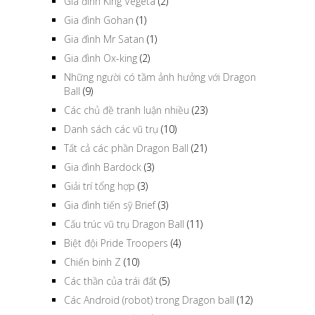
Gia đình King Vegeta
(2)
Gia đình Gohan
(1)
Gia đình Mr Satan
(1)
Gia đình Ox-king
(2)
Những người có tầm ảnh hưởng với Dragon
Ball
(9)
Các chủ đề tranh luận nhiều
(23)
Danh sách các vũ trụ
(10)
Tất cả các phần Dragon Ball
(21)
Gia đình Bardock
(3)
Giải trí tổng hợp
(3)
Gia đình tiến sỹ Brief
(3)
Cấu trúc vũ trụ Dragon Ball
(11)
Biệt đội Pride Troopers
(4)
Chiến binh Z
(10)
Các thần của trái đất
(5)
Các Android (robot) trong Dragon ball
(12)