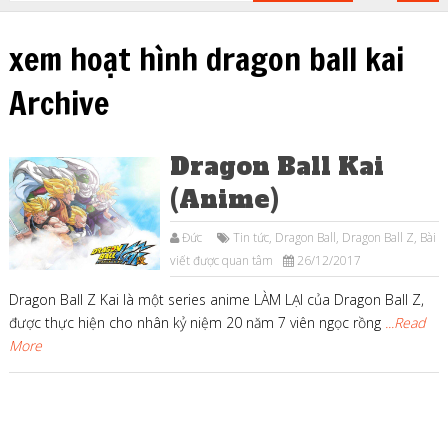
xem hoạt hình dragon ball kai
Archive
Dragon Ball Kai
(Anime)
Đức
Tin tức
,
Dragon Ball
,
Dragon Ball Z
,
Bài
viết được quan tâm
26/12/2017
Dragon Ball Z Kai là một series anime LÀM LẠI của Dragon Ball Z,
được thực hiện cho nhân kỷ niệm 20 năm 7 viên ngọc rồng
...Read
More