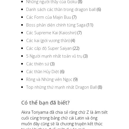
Những người thầy của Goku
(8)
Danh sách các thần trong dragon ball
(6)
Các Form của Majin Buu
(7)
Boss phản diện chính từng Saga
(11)
Các Supreme Kai (Kaioshin)
(7)
Các kai (giới vương thần)
(4)
Các cấp độ Super Saiyan
(22)
5 Người mạnh nhất toàn vũ trụ
(3)
Các thiên sứ
(3)
Các thần Hủy Diệt
(6)
Rồng và Những viên Ngọc
(9)
Top những thứ mạnh nhất Dragon Ball
(8)
Có thể bạn đã biết?
Akira Toriyama đã chia sẻ rằng chữ Z là âm tiết
cuối cùng trong bảng chữ cái Latin và ông
muốn đây cũng sẽ là chương truyện kết thúc