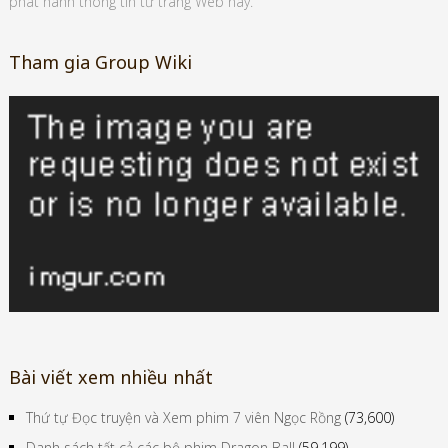
phát hành thông tin từ trang Web này.
Tham gia Group Wiki
Bài viết xem nhiều nhất
Thứ tự Đọc truyện và Xem phim 7 viên Ngọc Rồng
(73,600)
Danh sách tất cả các bộ phim Dragon Ball
(59,199)