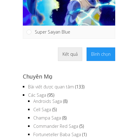
Super Saiyan Blue
Kết quả
Bình chọn
Chuyên Mục
Bài viết được quan tâm
(133)
Các Saga
(95)
Androids Saga
(8)
Cell Saga
(5)
Champa Saga
(8)
Commander Red Saga
(5)
Fortuneteller Baba Saga
(1)