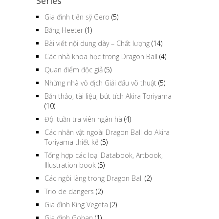
Series
Gia đình tiến sỹ Gero
(5)
Băng Heeter
(1)
Bài viết nội dung dày – Chất lượng
(14)
Các nhà khoa học trong Dragon Ball
(4)
Quan điểm độc giả
(5)
Những nhà vô địch Giải đấu võ thuật
(5)
Bản thảo, tài liệu, bút tích Akira Toriyama
(10)
Đội tuần tra viên ngân hà
(4)
Các nhân vật ngoài Dragon Ball do Akira
Toriyama thiết kế
(5)
Tổng hợp các loại Databook, Artbook,
Illustration book
(5)
Các ngôi làng trong Dragon Ball
(2)
Trio de dangers
(2)
Gia đình King Vegeta
(2)
Gia đình Gohan
(1)