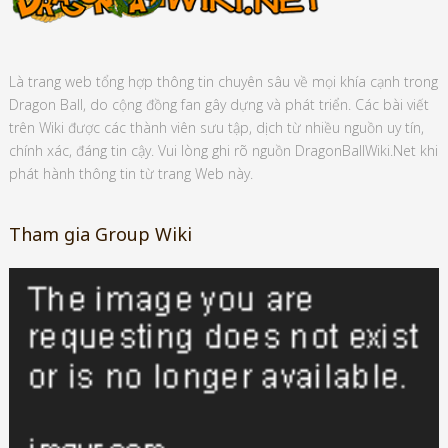
Là trang web tổng hợp thông tin chuyên sâu về mọi khía cạnh trong
Dragon Ball, do cộng đồng fan gây dựng và phát triển. Các bài viết
trên Wiki được các thành viên sưu tập, dịch từ nhiều nguồn uy tín,
chính xác, đáng tin cậy. Vui lòng ghi rõ nguồn DragonBallWiki.Net khi
phát hành thông tin từ trang Web này.
Tham gia Group Wiki