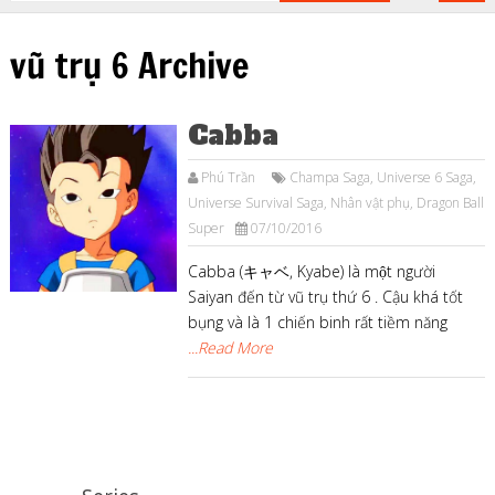
vũ trụ 6 Archive
Cabba
Phú Trần
Champa Saga
,
Universe 6 Saga
,
Universe Survival Saga
,
Nhân vật phụ
,
Dragon Ball
Super
07/10/2016
Cabba (キャベ, Kyabe) là một người
Saiyan đến từ vũ trụ thứ 6 . Cậu khá tốt
bụng và là 1 chiến binh rất tiềm năng
...Read More