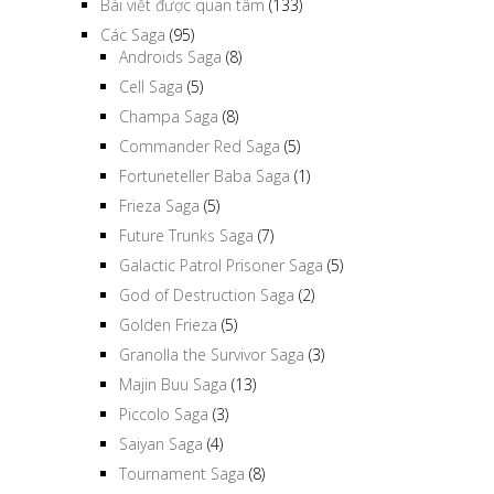
Bài viết được quan tâm
(133)
Các Saga
(95)
Androids Saga
(8)
Cell Saga
(5)
Champa Saga
(8)
Commander Red Saga
(5)
Fortuneteller Baba Saga
(1)
Frieza Saga
(5)
Future Trunks Saga
(7)
Galactic Patrol Prisoner Saga
(5)
God of Destruction Saga
(2)
Golden Frieza
(5)
Granolla the Survivor Saga
(3)
Majin Buu Saga
(13)
Piccolo Saga
(3)
Saiyan Saga
(4)
Tournament Saga
(8)