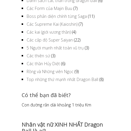
Danh sách các thần trong dragon ball
(6)
Các Form của Majin Buu
(7)
Boss phản diện chính từng Saga
(11)
Các Supreme Kai (Kaioshin)
(7)
Các kai (giới vương thần)
(4)
Các cấp độ Super Saiyan
(22)
5 Người mạnh nhất toàn vũ trụ
(3)
Các thiên sứ
(3)
Các thần Hủy Diệt
(6)
Rồng và Những viên Ngọc
(9)
Top những thứ mạnh nhất Dragon Ball
(8)
Có thể bạn đã biết?
Con đường rắn dài khoảng 1 triệu Km
Nhân vật nữ XINH NHẤT Dragon
Ball là ai?