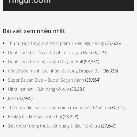
Bài viết xem nhiều nhất
Thứ tự Đọc truyện và Xem phim 7 viên Ngọc Rồng
(73,606)
Danh sách tất cả các bộ phim Dragon Ball
(59,219)
Danh sách toàn bộ truyện Dragon Ball
(58,330)
Chỉ số sức mạnh các nhân vật trong Dragon Ball
(36,338)
Super Saiyan Blue – Super Saiyan Xanh
(35,954)
Ultra Instinct – Bản năng vô cực
(33,281)
Jiren
(32,995)
Thần hủy diệt và các chiến binh mạnh nhất 12 vũ trụ
(30,712)
Broly (cũ – không chính chủ)
(28,228)
(kết thúc) Tường thuật kết quả giải đấu 12 vũ trụ
(27,649)