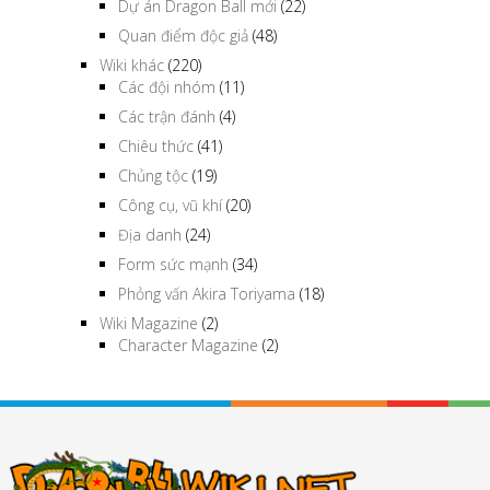
Dự án Dragon Ball mới
(22)
Quan điểm độc giả
(48)
Wiki khác
(220)
Các đội nhóm
(11)
Các trận đánh
(4)
Chiêu thức
(41)
Chủng tộc
(19)
Công cụ, vũ khí
(20)
Địa danh
(24)
Form sức mạnh
(34)
Phỏng vấn Akira Toriyama
(18)
Wiki Magazine
(2)
Character Magazine
(2)