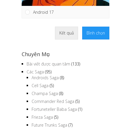
Android 17
Kết quả
Bình chọn
Chuyên Mục
Bài viết được quan tâm
(133)
Các Saga
(95)
Androids Saga
(8)
Cell Saga
(5)
Champa Saga
(8)
Commander Red Saga
(5)
Fortuneteller Baba Saga
(1)
Frieza Saga
(5)
Future Trunks Saga
(7)