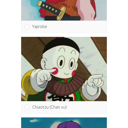
Yajirobe
Chiaotzu (Chan xư)