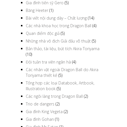
Gia đình tiến sỹ Gero
(5)
Băng Heeter
(1)
Bài viết nội dung dày – Chất lượng
(14)
Các nhà khoa học trong Dragon Ball
(4)
Quan điểm độc giả
(5)
Những nhà vô địch Giải đấu võ thuật
(5)
Bản thảo, tài liệu, bút tích Akira Toriyama
(10)
Đội tuần tra viên ngân hà
(4)
Các nhân vật ngoài Dragon Ball do Akira
Toriyama thiết kế
(5)
Tổng hợp các loại Databook, Artbook,
Illustration book
(5)
Các ngôi làng trong Dragon Ball
(2)
Trio de dangers
(2)
Gia đình King Vegeta
(2)
Gia đình Gohan
(1)
Gia đình Mr Satan
(1)