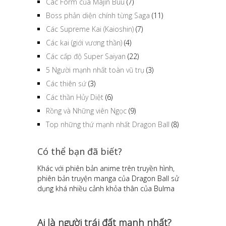
Các Form của Majin Buu
(7)
Boss phản diện chính từng Saga
(11)
Các Supreme Kai (Kaioshin)
(7)
Các kai (giới vương thần)
(4)
Các cấp độ Super Saiyan
(22)
5 Người mạnh nhất toàn vũ trụ
(3)
Các thiên sứ
(3)
Các thần Hủy Diệt
(6)
Rồng và Những viên Ngọc
(9)
Top những thứ mạnh nhất Dragon Ball
(8)
Có thể bạn đã biết?
Khác với phiên bản anime trên truyền hình,
phiên bản truyện manga của Dragon Ball sử
dụng khá nhiều cảnh khỏa thân của Bulma
Ai là người trái đất mạnh nhất?