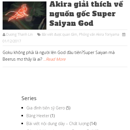
Akira giải thích về
nguồn gốc Super
Saiyan God
Dương Thanh Lin
Bài viết được quan tâm
,
Phỏng vấn Akira Toriyama
01/12/2017
Goku không phải là người lên God đầu tiên?Super Saiyan mà
Beerus mơ thấy là ai?
...Read More
Series
Gia đình tiến sỹ Gero
(5)
Băng Heeter
(1)
Bài viết nội dung dày – Chất lượng
(14)