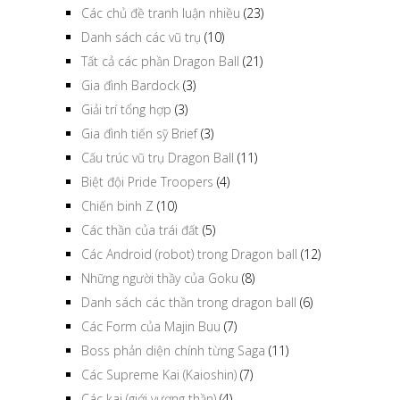
Các chủ đề tranh luận nhiều
(23)
Danh sách các vũ trụ
(10)
Tất cả các phần Dragon Ball
(21)
Gia đình Bardock
(3)
Giải trí tổng hợp
(3)
Gia đình tiến sỹ Brief
(3)
Cấu trúc vũ trụ Dragon Ball
(11)
Biệt đội Pride Troopers
(4)
Chiến binh Z
(10)
Các thần của trái đất
(5)
Các Android (robot) trong Dragon ball
(12)
Những người thầy của Goku
(8)
Danh sách các thần trong dragon ball
(6)
Các Form của Majin Buu
(7)
Boss phản diện chính từng Saga
(11)
Các Supreme Kai (Kaioshin)
(7)
Các kai (giới vương thần)
(4)