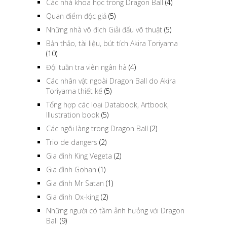
Các nhà khoa học trong Dragon Ball
(4)
Quan điểm độc giả
(5)
Những nhà vô địch Giải đấu võ thuật
(5)
Bản thảo, tài liệu, bút tích Akira Toriyama
(10)
Đội tuần tra viên ngân hà
(4)
Các nhân vật ngoài Dragon Ball do Akira
Toriyama thiết kế
(5)
Tổng hợp các loại Databook, Artbook,
Illustration book
(5)
Các ngôi làng trong Dragon Ball
(2)
Trio de dangers
(2)
Gia đình King Vegeta
(2)
Gia đình Gohan
(1)
Gia đình Mr Satan
(1)
Gia đình Ox-king
(2)
Những người có tầm ảnh hưởng với Dragon
Ball
(9)