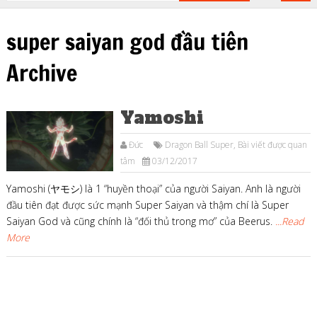
super saiyan god đầu tiên
Archive
Yamoshi
Đức
Dragon Ball Super
,
Bài viết được quan
tâm
03/12/2017
Yamoshi (ヤモシ) là 1 “huyền thoại” của người Saiyan. Anh là người
đầu tiên đạt được sức mạnh Super Saiyan và thậm chí là Super
Saiyan God và cũng chính là “đối thủ trong mơ” của Beerus.
...Read
More