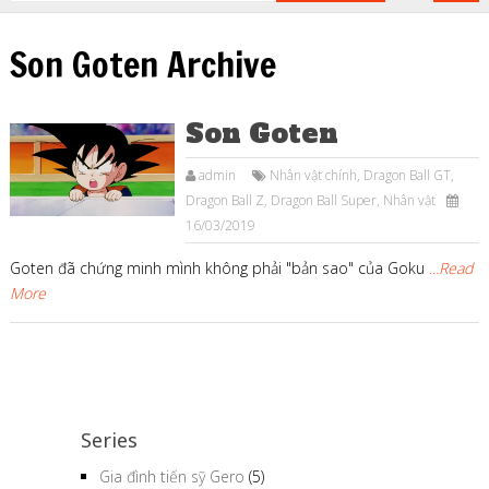
Son Goten Archive
Son Goten
admin
Nhân vật chính
,
Dragon Ball GT
,
Dragon Ball Z
,
Dragon Ball Super
,
Nhân vật
16/03/2019
Goten đã chứng minh mình không phải "bản sao" của Goku
...Read
More
Series
Gia đình tiến sỹ Gero
(5)