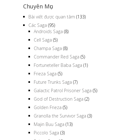
Chuyên Mục
Bài viết được quan tâm
(133)
Các Saga
(95)
Androids Saga
(8)
Cell Saga
(5)
Champa Saga
(8)
Commander Red Saga
(5)
Fortuneteller Baba Saga
(1)
Frieza Saga
(5)
Future Trunks Saga
(7)
Galactic Patrol Prisoner Saga
(5)
God of Destruction Saga
(2)
Golden Frieza
(5)
Granolla the Survivor Saga
(3)
Majin Buu Saga
(13)
Piccolo Saga
(3)