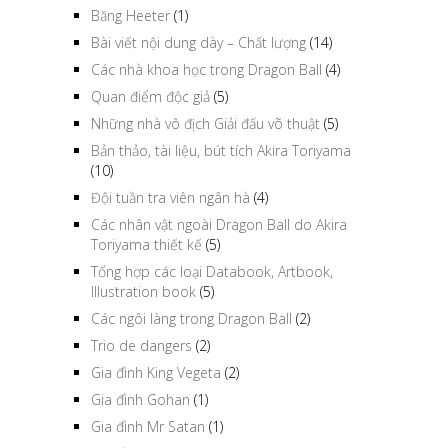
Băng Heeter
(1)
Bài viết nội dung dày – Chất lượng
(14)
Các nhà khoa học trong Dragon Ball
(4)
Quan điểm độc giả
(5)
Những nhà vô địch Giải đấu võ thuật
(5)
Bản thảo, tài liệu, bút tích Akira Toriyama
(10)
Đội tuần tra viên ngân hà
(4)
Các nhân vật ngoài Dragon Ball do Akira
Toriyama thiết kế
(5)
Tổng hợp các loại Databook, Artbook,
Illustration book
(5)
Các ngôi làng trong Dragon Ball
(2)
Trio de dangers
(2)
Gia đình King Vegeta
(2)
Gia đình Gohan
(1)
Gia đình Mr Satan
(1)