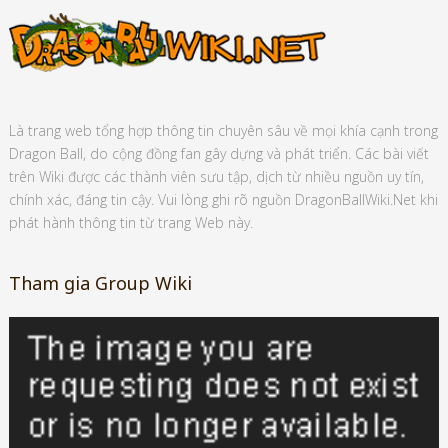
Là trang web tổng hợp thông tin chuyên sâu về mọi khía cạnh trong
Dragon Ball, do cộng đồng fan gây dựng và phát triển. Các bài viết
trên Wiki được các thành viên sưu tập, dịch từ nhiều nguồn uy tín,
chính xác, đáng tin cậy. Vui lòng ghi rõ nguồn DragonBallWiki.Net khi
phát hành thông tin từ trang Web này.
Tham gia Group Wiki