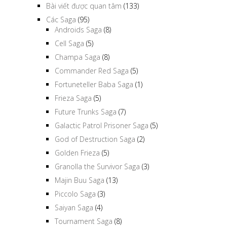
Bài viết được quan tâm
(133)
Các Saga
(95)
Androids Saga
(8)
Cell Saga
(5)
Champa Saga
(8)
Commander Red Saga
(5)
Fortuneteller Baba Saga
(1)
Frieza Saga
(5)
Future Trunks Saga
(7)
Galactic Patrol Prisoner Saga
(5)
God of Destruction Saga
(2)
Golden Frieza
(5)
Granolla the Survivor Saga
(3)
Majin Buu Saga
(13)
Piccolo Saga
(3)
Saiyan Saga
(4)
Tournament Saga
(8)