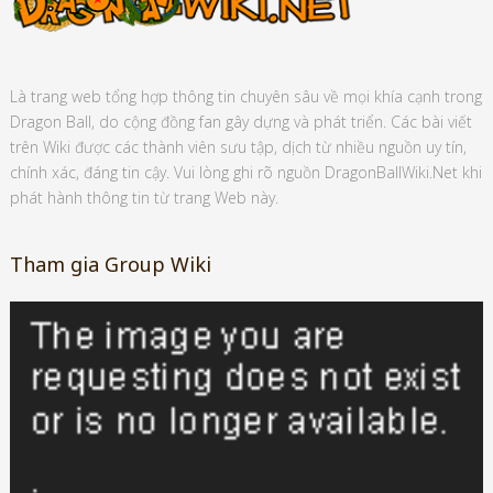
Là trang web tổng hợp thông tin chuyên sâu về mọi khía cạnh trong
Dragon Ball, do cộng đồng fan gây dựng và phát triển. Các bài viết
trên Wiki được các thành viên sưu tập, dịch từ nhiều nguồn uy tín,
chính xác, đáng tin cậy. Vui lòng ghi rõ nguồn DragonBallWiki.Net khi
phát hành thông tin từ trang Web này.
Tham gia Group Wiki