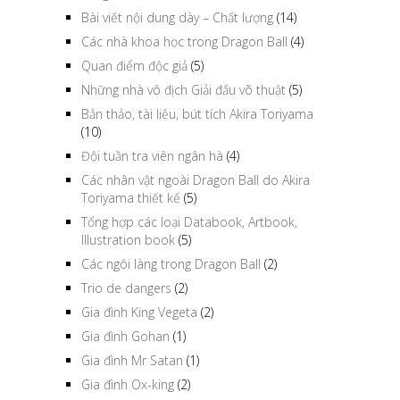
Bài viết nội dung dày – Chất lượng
(14)
Các nhà khoa học trong Dragon Ball
(4)
Quan điểm độc giả
(5)
Những nhà vô địch Giải đấu võ thuật
(5)
Bản thảo, tài liệu, bút tích Akira Toriyama
(10)
Đội tuần tra viên ngân hà
(4)
Các nhân vật ngoài Dragon Ball do Akira
Toriyama thiết kế
(5)
Tổng hợp các loại Databook, Artbook,
Illustration book
(5)
Các ngôi làng trong Dragon Ball
(2)
Trio de dangers
(2)
Gia đình King Vegeta
(2)
Gia đình Gohan
(1)
Gia đình Mr Satan
(1)
Gia đình Ox-king
(2)