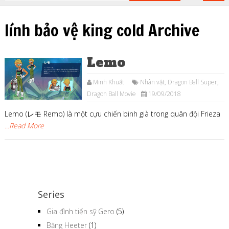
lính bảo vệ king cold Archive
Lemo
Minh Khuất
Nhân vật
,
Dragon Ball Super
,
Dragon Ball Movie
19/09/2018
Lemo (レモ Remo) là một cựu chiến binh già trong quân đội Frieza
...Read More
Series
Gia đình tiến sỹ Gero
(5)
Băng Heeter
(1)