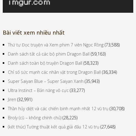
Bài viết xem nhiều nhất
Thứ tự Đọc truyện và Xem phim 7 viên Ngọc Rồng
(73,588)
Danh sách tất cả các bộ phim Dragon Ball
(59,163)
Danh sách toàn bộ truyện Dragon Ball
(58,323)
Chỉ số sức mạnh các nhân vật trong Dragon Ball
(36,334)
Super Saiyan Blue – Super Saiyan Xanh
(35,943)
Ultra Instinct – Bản năng vô cực
(33,277)
Jiren
(32,991)
Thần hủy diệt và các chiến binh mạnh nhất 12 vũ trụ
(30,708)
Broly (cũ – không chính chủ)
(28,225)
(kết thúc) Tường thuật kết quả giải đấu 12 vũ trụ
(27,648)