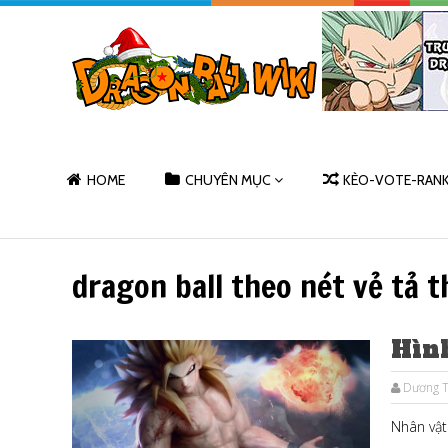
HOME
CHUYÊN MỤC
KÈO-VOTE-RAN
dragon ball theo nét vẻ tả 
Hìn
Dương T
Nhân vật