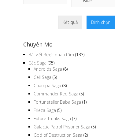
Blue
Kết quả
Bình chọn
Chuyên Mục
Bài viết được quan tâm
(133)
Các Saga
(95)
Androids Saga
(8)
Cell Saga
(5)
Champa Saga
(8)
Commander Red Saga
(5)
Fortuneteller Baba Saga
(1)
Frieza Saga
(5)
Future Trunks Saga
(7)
Galactic Patrol Prisoner Saga
(5)
God of Destruction Saga
(2)