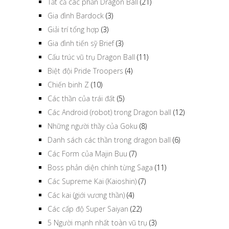
Tất cả các phần Dragon Ball
(21)
Gia đình Bardock
(3)
Giải trí tổng hợp
(3)
Gia đình tiến sỹ Brief
(3)
Cấu trúc vũ trụ Dragon Ball
(11)
Biệt đội Pride Troopers
(4)
Chiến binh Z
(10)
Các thần của trái đất
(5)
Các Android (robot) trong Dragon ball
(12)
Những người thầy của Goku
(8)
Danh sách các thần trong dragon ball
(6)
Các Form của Majin Buu
(7)
Boss phản diện chính từng Saga
(11)
Các Supreme Kai (Kaioshin)
(7)
Các kai (giới vương thần)
(4)
Các cấp độ Super Saiyan
(22)
5 Người mạnh nhất toàn vũ trụ
(3)