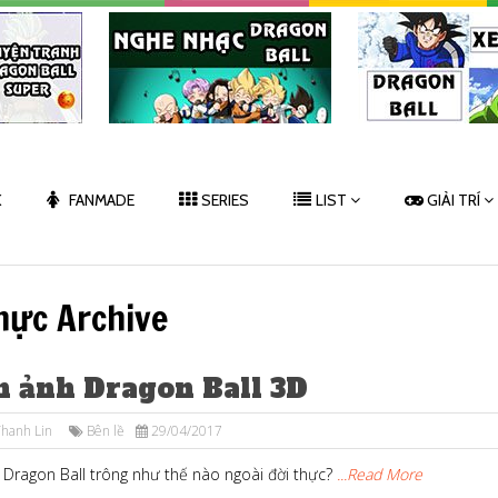
K
FANMADE
SERIES
LIST
GIẢI TRÍ
thực Archive
h ảnh Dragon Ball 3D
hanh Lin
Bên lề
29/04/2017
 Dragon Ball trông như thế nào ngoài đời thực?
...Read More