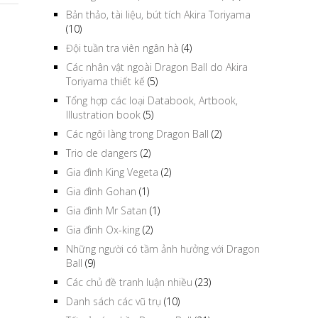
Bản thảo, tài liệu, bút tích Akira Toriyama
(10)
Đội tuần tra viên ngân hà
(4)
Các nhân vật ngoài Dragon Ball do Akira
Toriyama thiết kế
(5)
Tổng hợp các loại Databook, Artbook,
Illustration book
(5)
Các ngôi làng trong Dragon Ball
(2)
Trio de dangers
(2)
Gia đình King Vegeta
(2)
Gia đình Gohan
(1)
Gia đình Mr Satan
(1)
Gia đình Ox-king
(2)
Những người có tầm ảnh hưởng với Dragon
Ball
(9)
Các chủ đề tranh luận nhiều
(23)
Danh sách các vũ trụ
(10)