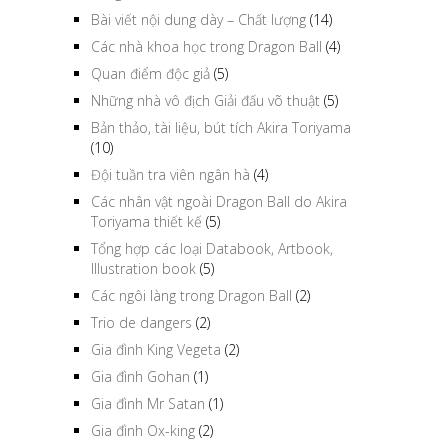
Bài viết nội dung dày – Chất lượng
(14)
Các nhà khoa học trong Dragon Ball
(4)
Quan điểm độc giả
(5)
Những nhà vô địch Giải đấu võ thuật
(5)
Bản thảo, tài liệu, bút tích Akira Toriyama
(10)
Đội tuần tra viên ngân hà
(4)
Các nhân vật ngoài Dragon Ball do Akira
Toriyama thiết kế
(5)
Tổng hợp các loại Databook, Artbook,
Illustration book
(5)
Các ngôi làng trong Dragon Ball
(2)
Trio de dangers
(2)
Gia đình King Vegeta
(2)
Gia đình Gohan
(1)
Gia đình Mr Satan
(1)
Gia đình Ox-king
(2)