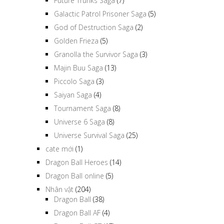
Future Trunks Saga
(7)
Galactic Patrol Prisoner Saga
(5)
God of Destruction Saga
(2)
Golden Frieza
(5)
Granolla the Survivor Saga
(3)
Majin Buu Saga
(13)
Piccolo Saga
(3)
Saiyan Saga
(4)
Tournament Saga
(8)
Universe 6 Saga
(8)
Universe Survival Saga
(25)
cate mới
(1)
Dragon Ball Heroes
(14)
Dragon Ball online
(5)
Nhân vật
(204)
Dragon Ball
(38)
Dragon Ball AF
(4)