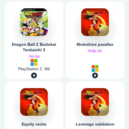
Dragon Ball Z Budokai
Moleskine parallax
Tenkaichi 3
Nhập Vai
Giả lập
PlayStation 2, Wii
Equity niche
Leverage validation