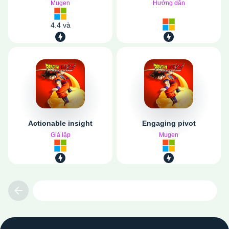
Mugen
Hướng dẫn
4.4 và
Actionable insight
Engaging pivot
Giả lập
Mugen
Previous