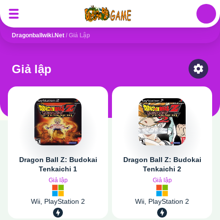
Auth
Dragonballwiki.net
/
Giả Lập
Giả lập
Select
Dragon Ball Z: Budokai
Dragon Ball Z: Budokai
Tenkaichi 1
Tenkaichi 2
Giả lập
Giả lập
Wii, PlayStation 2
Wii, PlayStation 2