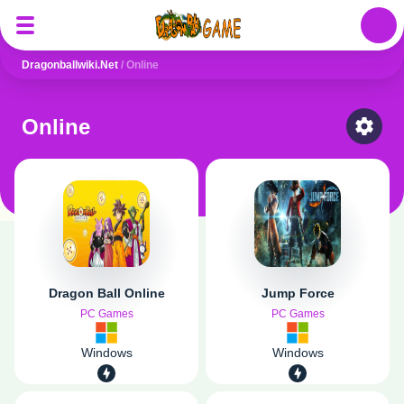
Auth
Dragonballwiki.net
/
Online
Online
Select
Dragon Ball Online
Jump Force
PC Games
PC Games
Windows
Windows