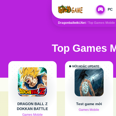
PC
Dragonballwiki.net
/
Top Games Mobile
Top Games M
MỚI HOẶC UPDATE
DRAGON BALL Z
Test game mới
DOKKAN BATTLE
Games Mobile
Games Mobile