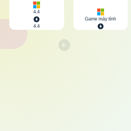
4.4
Game máy tính
4.4
Previous