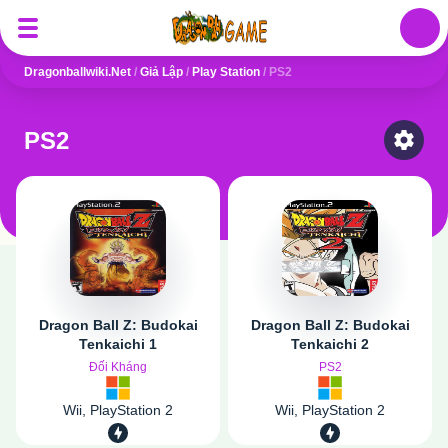
Auth
Dragonballwiki.net
/
Giả Lập
/
Play Station
/
PS2
PS2
Select
Dragon Ball Z: Budokai
Dragon Ball Z: Budokai
Tenkaichi 1
Tenkaichi 2
Đối Kháng
PS2
Wii, PlayStation 2
Wii, PlayStation 2