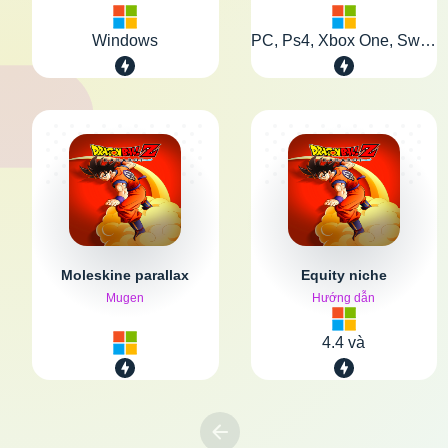
Windows
PC, Ps4, Xbox One, Switch
Moleskine parallax
Equity niche
Mugen
Hướng dẫn
4.4 và