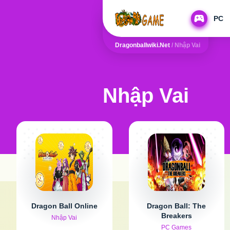
PC
Dragonballwiki.net
/
Nhập Vai
Nhập Vai
Dragon Ball Online
Dragon Ball: The
Breakers
Nhập Vai
PC Games