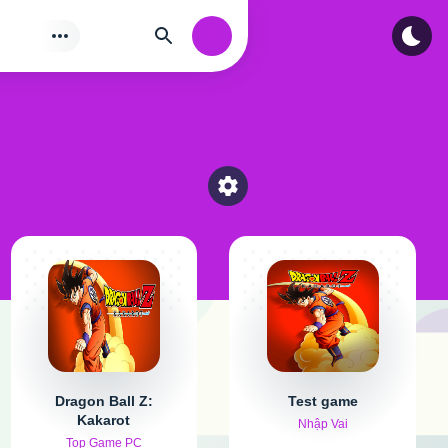
Tìm
Authorization
Select a category
Dragon Ball Z:
Test game
Kakarot
Nhập Vai
Top Game PC