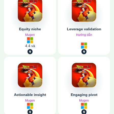
Equity niche
Leverage validation
Mugen
Hướng dẫn
4.4 và
Actionable insight
Engaging pivot
Mugen
Mugen