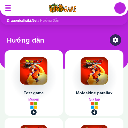
Auth
Dragonballwiki.net
/
Hướng Dẫn
Hướng dẫn
Select
Test game
Moleskine parallax
Mugen
Giả lập