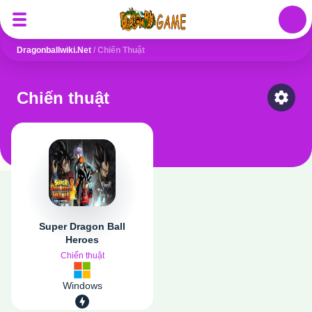
Auth
Dragonballwiki.net
/
Chiến Thuật
Chiến thuật
Select
Super Dragon Ball
Heroes
Chiến thuật
Windows