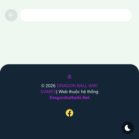
Previous
Lên trên
©
2026
DRAGON BALL WIKI
GAMES
| Web thuộc hệ thống
Dragonballwiki.net