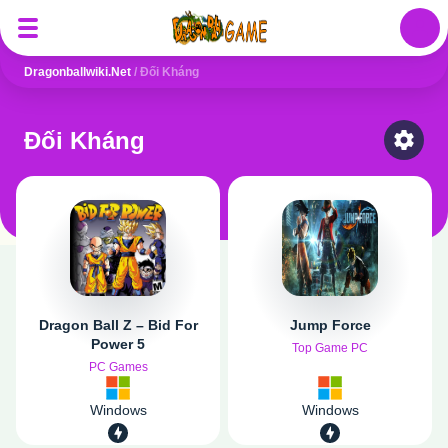
Auth
Dragonballwiki.net
/
Đối Kháng
Đối Kháng
Select
Dragon Ball Z – Bid For
Jump Force
Power 5
Top Game PC
PC Games
Windows
Windows