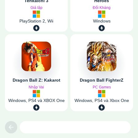
Tenkaichi 3
Heroes
Giả lập
Đối Kháng
PlayStation 2, Wii
Windows
Dragon Ball Z: Kakarot
Dragon Ball FighterZ
Nhập Vai
PC Games
Windows, PS4 và XBOX One
Windows, PS4 và Xbox One
Previous