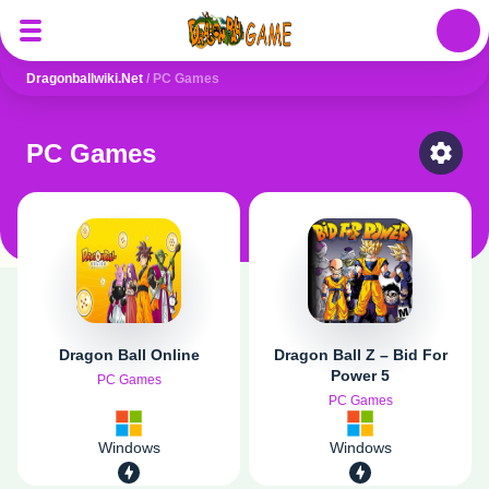
Auth
Dragonballwiki.net
/
PC Games
PC Games
Select
Dragon Ball Online
Dragon Ball Z – Bid For
Power 5
PC Games
PC Games
Windows
Windows