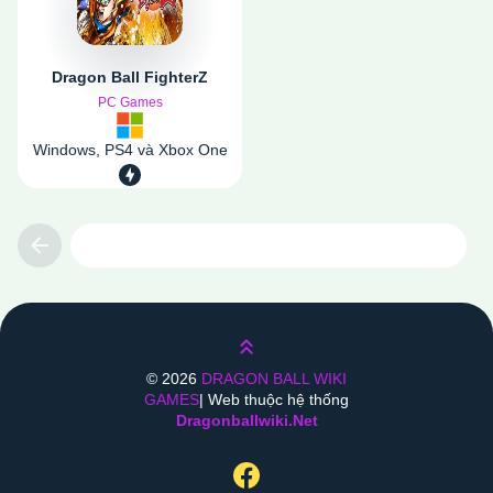
Dragon Ball FighterZ
PC Games
Windows, PS4 và Xbox One
Previous
Lên trên
©
2026
DRAGON BALL WIKI
GAMES
| Web thuộc hệ thống
Dragonballwiki.net