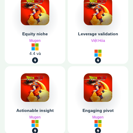
Equity niche
Leverage validation
Mugen
Việt Hóa
4.4 và
Actionable insight
Engaging pivot
Mugen
Mugen