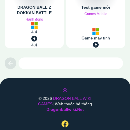
DRAGON BALL Z
Test game mới
DOKKAN BATTLE
Games Mobile
Hành động
4.4
Game máy tính
4.4
Previous
Lên trên
©
2026
DRAGON BALL WIKI
GAMES
| Web thuộc hệ thống
Dragonballwiki.net