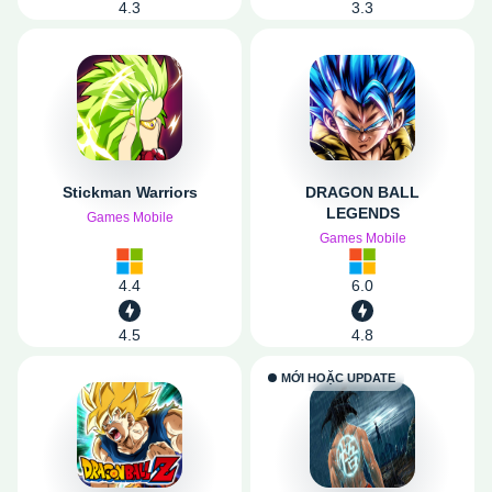
4.3
3.3
Stickman Warriors
DRAGON BALL
LEGENDS
Games Mobile
Games Mobile
4.4
6.0
4.5
4.8
MỚI HOẶC UPDATE