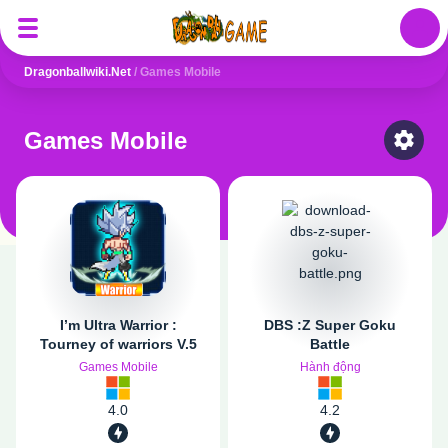
Auth
Dragonballwiki.net
/
Games Mobile
Games Mobile
Select
I’m Ultra Warrior :
DBS :Z Super Goku
Tourney of warriors V.5
Battle
Games Mobile
Hành động
4.0
4.2