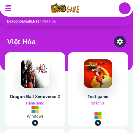
Auth
Dragonballwiki.net
/
Việt Hóa
Việt Hóa
Select
Dragon Ball Xenoverse 2
Test game
Hành động
Nhập Vai
Windows