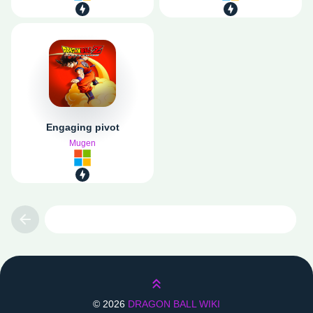
Engaging pivot
Mugen
Previous
Lên trên
©
2026
DRAGON BALL WIKI