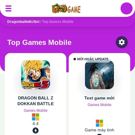
Auth
Dragonballwiki.net
/
Top Games Mobile
Top Games Mobile
Select
MỚI HOẶC UPDATE
DRAGON BALL Z
Test game mới
DOKKAN BATTLE
Games Mobile
Games Mobile
4.4
Game máy tính