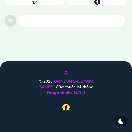
4.4
Previous
Lên trên
©
2026
DRAGON BALL WIKI
GAMES
| Web thuộc hệ thống
Dragonballwiki.net