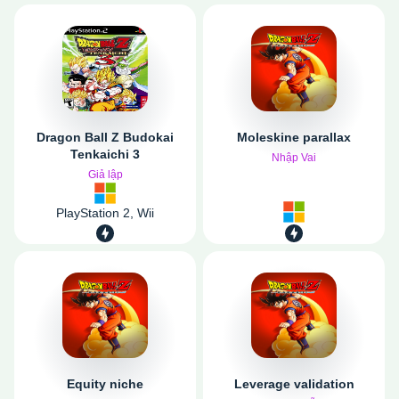
Dragon Ball Z Budokai
Moleskine parallax
Tenkaichi 3
Nhập Vai
Giả lập
PlayStation 2, Wii
Equity niche
Leverage validation