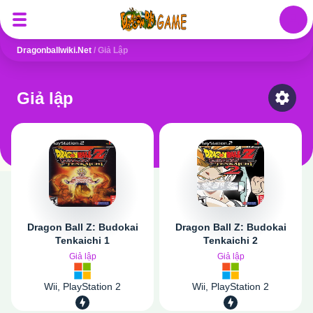
Auth
Dragonballwiki.net
/
Giả Lập
Giả lập
Select
Dragon Ball Z: Budokai
Dragon Ball Z: Budokai
Tenkaichi 1
Tenkaichi 2
Giả lập
Giả lập
Wii, PlayStation 2
Wii, PlayStation 2