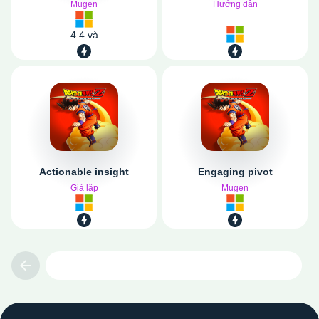
Mugen
Hướng dẫn
4.4 và
Actionable insight
Engaging pivot
Giả lập
Mugen
Previous