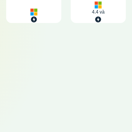
4.4 và