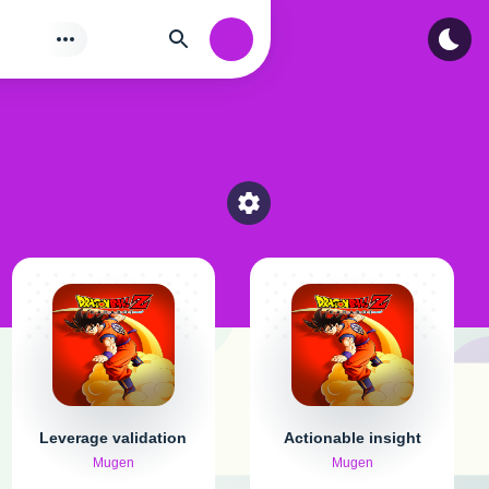
Tìm
Authorization
Select a category
Leverage validation
Actionable insight
Mugen
Mugen