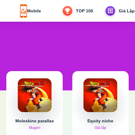
Mobile
TOP 100
Giả Lập
Moleskine parallax
Equity niche
Mugen
Giả lập