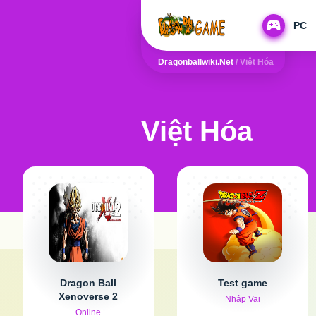
PC
Dragonballwiki.net
/
Việt Hóa
Việt Hóa
Dragon Ball
Test game
Xenoverse 2
Nhập Vai
Online