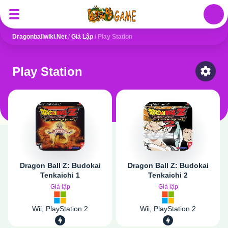
Auth
Dragonballwiki.net
/
Giả Lập
/
Play Station
Play Station
Select
Dragon Ball Z: Budokai
Dragon Ball Z: Budokai
Tenkaichi 1
Tenkaichi 2
Giả lập
Giả lập
Wii, PlayStation 2
Wii, PlayStation 2