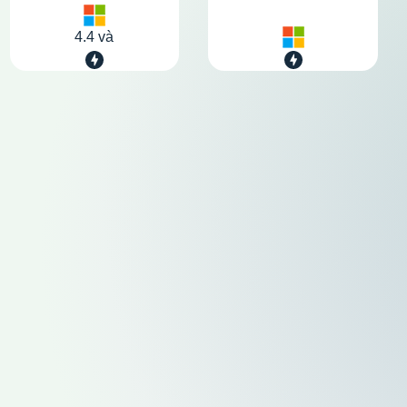
4.4 và