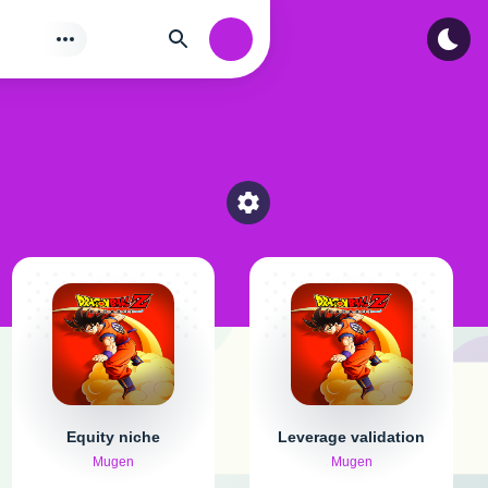
Tìm
Authorization
Select a category
Equity niche
Leverage validation
Mugen
Mugen