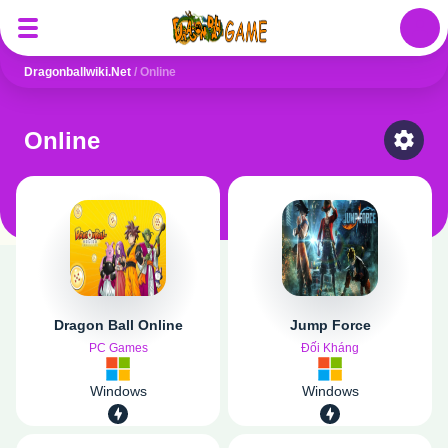
Auth
Dragonballwiki.net
/
Online
Online
Select
Dragon Ball Online
Jump Force
PC Games
Đối Kháng
Windows
Windows