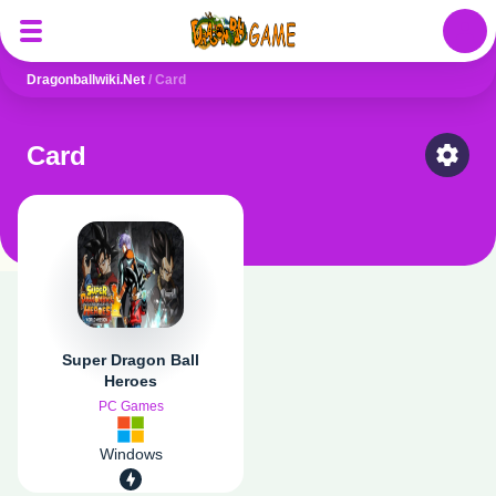
Auth
Dragonballwiki.net
/
Card
Card
Select
Super Dragon Ball
Heroes
PC Games
Windows