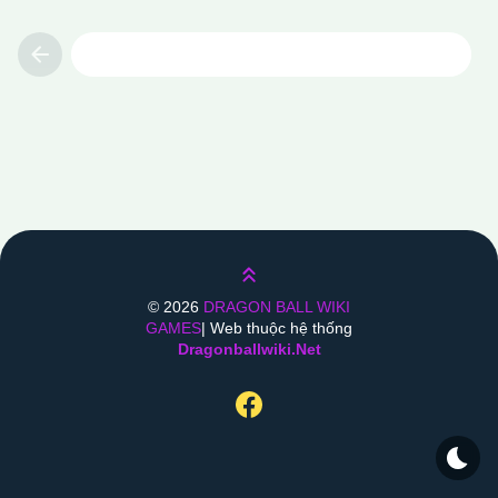
Previous
Lên trên
©
2026
DRAGON BALL WIKI
GAMES
| Web thuộc hệ thống
Dragonballwiki.net