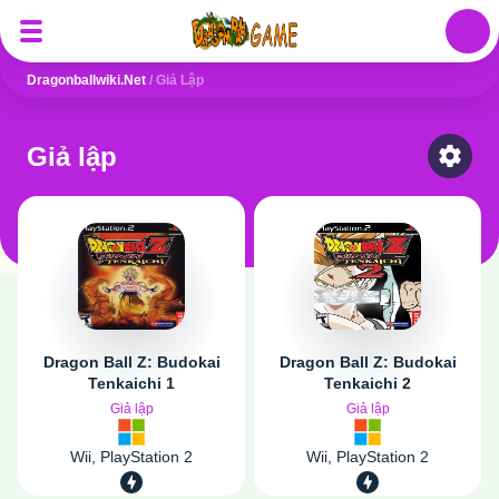
Auth
Dragonballwiki.net
/
Giả Lập
Giả lập
Select
Dragon Ball Z: Budokai
Dragon Ball Z: Budokai
Tenkaichi 1
Tenkaichi 2
Giả lập
Giả lập
Wii, PlayStation 2
Wii, PlayStation 2