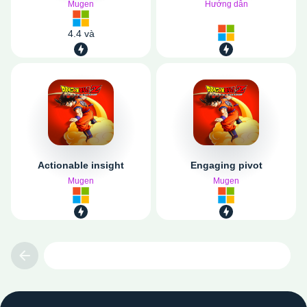
Mugen
Hướng dẫn
4.4 và
Actionable insight
Engaging pivot
Mugen
Mugen
Previous