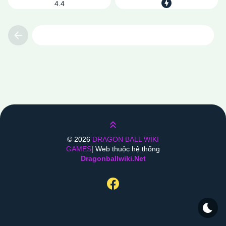
4.4
Previous
Lên trên
©
2026
DRAGON BALL WIKI
GAMES
| Web thuộc hệ thống
Dragonballwiki.net