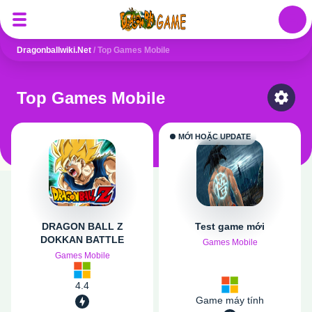
Auth
Dragonballwiki.net
/
Top Games Mobile
Top Games Mobile
Select
MỚI HOẶC UPDATE
DRAGON BALL Z
Test game mới
DOKKAN BATTLE
Games Mobile
Games Mobile
4.4
Game máy tính