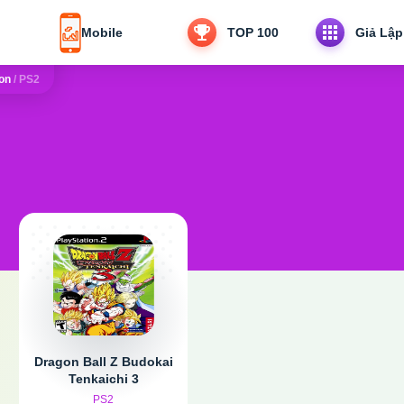
Mobile
TOP 100
Giả Lập
ion
/
PS2
Dragon Ball Z Budokai
Tenkaichi 3
PS2