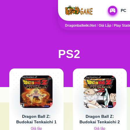
PC
Dragonballwiki.net
/
Giả Lập
/
Play Stat
PS2
Dragon Ball Z:
Dragon Ball Z:
Budokai Tenkaichi 1
Budokai Tenkaichi 2
Giả lập
Giả lập