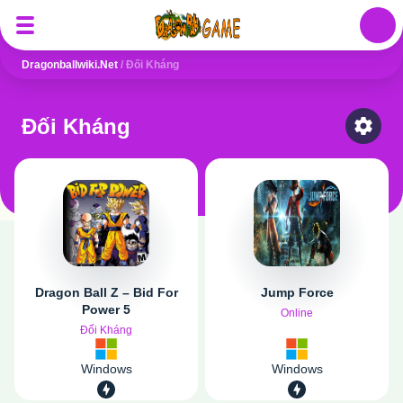
Auth
Dragonballwiki.net
/
Đối Kháng
Đối Kháng
Select
Dragon Ball Z – Bid For
Jump Force
Power 5
Online
Đối Kháng
Windows
Windows