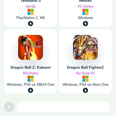
Tenkaichi 3
Heroes
Giả lập
PC Games
PlayStation 2, Wii
Windows
Dragon Ball Z: Kakarot
Dragon Ball FighterZ
Đối Kháng
Top Game PC
Windows, PS4 và XBOX One
Windows, PS4 và Xbox One
Previous