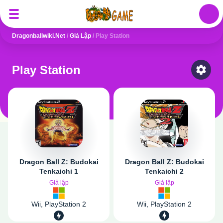
Auth
Dragonballwiki.net
/
Giả Lập
/
Play Station
Play Station
Select
Dragon Ball Z: Budokai
Dragon Ball Z: Budokai
Tenkaichi 1
Tenkaichi 2
Giả lập
Giả lập
Wii, PlayStation 2
Wii, PlayStation 2