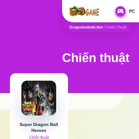
PC
Dragonballwiki.net
/
Chiến Thuật
Chiến thuật
Super Dragon Ball
Heroes
Chiến thuật