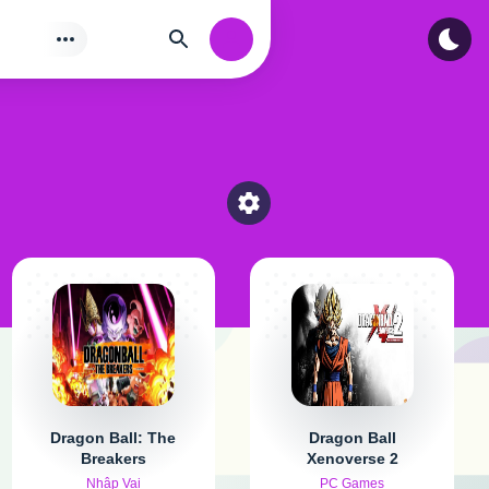
Tìm
Authorization
Select a category
Dragon Ball: The
Dragon Ball
Breakers
Xenoverse 2
Nhập Vai
PC Games