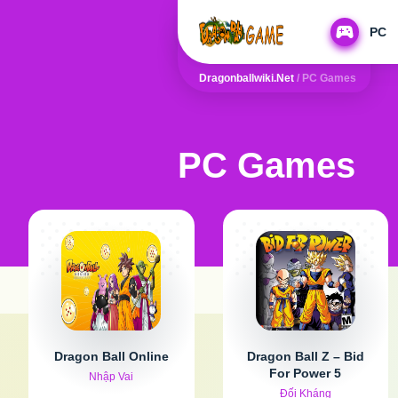
PC
Dragonballwiki.net
/
PC Games
PC Games
Dragon Ball Online
Dragon Ball Z – Bid
For Power 5
Nhập Vai
Đối Kháng