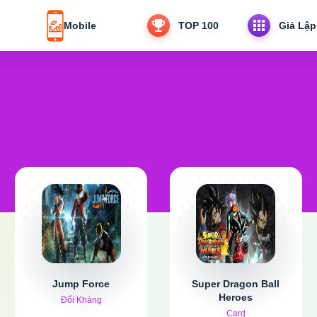
Mobile
TOP 100
Giả Lập
Jump Force
Super Dragon Ball
Heroes
Đối Kháng
Card