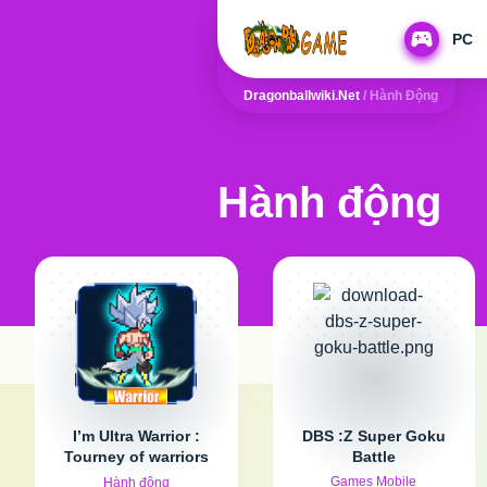
PC
Dragonballwiki.net
/
Hành Động
Hành động
I’m Ultra Warrior :
DBS :Z Super Goku
Tourney of warriors
Battle
V.5
Games Mobile
Hành động