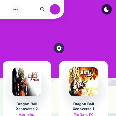
Tìm
Authorization
Select a category
Dragon Ball
Dragon Ball
Xenoverse 2
Xenoverse 1
Hành động
Top Game PC