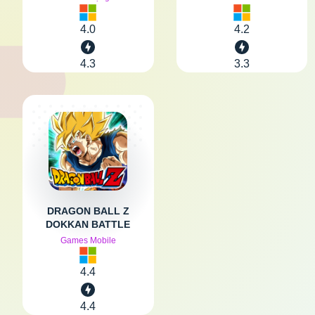
4.0
4.2
4.3
3.3
DRAGON BALL Z
DOKKAN BATTLE
Games Mobile
4.4
4.4