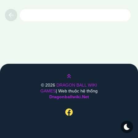
Previous
Lên trên
©
2026
DRAGON BALL WIKI
GAMES
| Web thuộc hệ thống
Dragonballwiki.net