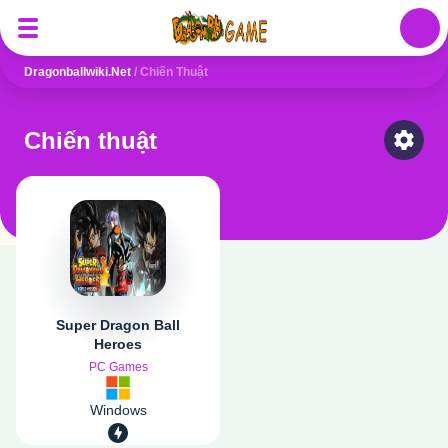
Auth
Dragonballwiki.net
/
Chiến Thuật
Chiến thuật
Select
Super Dragon Ball
Heroes
PC Games
Windows