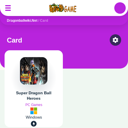
Auth
Dragonballwiki.net
/
Card
Card
Select
Super Dragon Ball
Heroes
PC Games
Windows