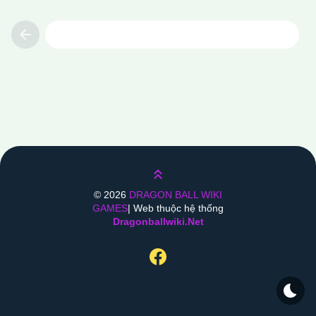
Previous
Lên trên
©
2026
DRAGON BALL WIKI
GAMES
| Web thuộc hệ thống
Dragonballwiki.net