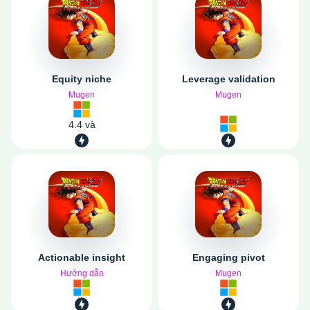
Equity niche
Leverage validation
Mugen
Mugen
4.4 và
Actionable insight
Engaging pivot
Hướng dẫn
Mugen