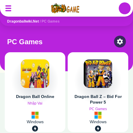
Auth
Dragonballwiki.net
/
PC Games
PC Games
Select
Dragon Ball Online
Dragon Ball Z – Bid For
Power 5
Nhập Vai
PC Games
Windows
Windows