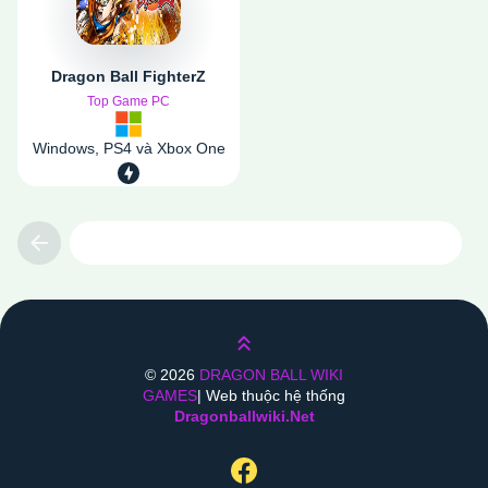
Dragon Ball FighterZ
Top Game PC
Windows, PS4 và Xbox One
Previous
Lên trên
©
2026
DRAGON BALL WIKI
GAMES
| Web thuộc hệ thống
Dragonballwiki.net