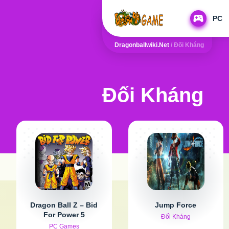
PC
Dragonballwiki.net
/
Đối Kháng
Đối Kháng
Dragon Ball Z – Bid
Jump Force
For Power 5
Đối Kháng
PC Games