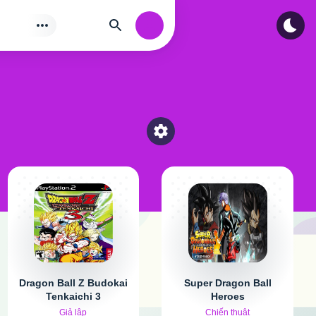
Tìm
Authorization
Select a category
Dragon Ball Z Budokai
Super Dragon Ball
Tenkaichi 3
Heroes
Giả lập
Chiến thuật