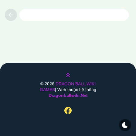
Previous
Lên trên
©
2026
DRAGON BALL WIKI
GAMES
| Web thuộc hệ thống
Dragonballwiki.net