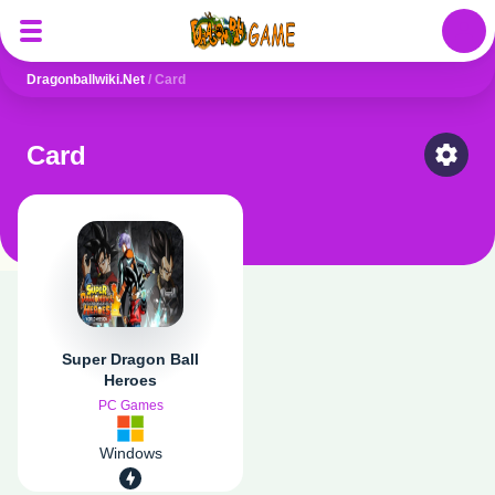
Auth
Dragonballwiki.net
/
Card
Card
Select
Super Dragon Ball
Heroes
PC Games
Windows