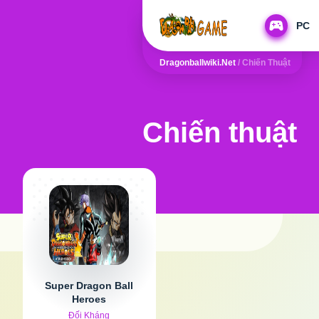
PC
Dragonballwiki.net
/
Chiến Thuật
Chiến thuật
Super Dragon Ball
Heroes
Đối Kháng