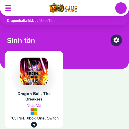
Auth
Dragonballwiki.net
/
Sinh Tồn
Sinh tồn
Select
Dragon Ball: The
Breakers
Nhập Vai
PC, Ps4, Xbox One, Switch