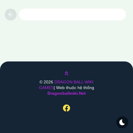
Previous
Lên trên
©
2026
DRAGON BALL WIKI
GAMES
| Web thuộc hệ thống
Dragonballwiki.net