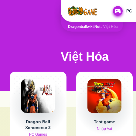
PC
Dragonballwiki.net
/
Việt Hóa
Việt Hóa
Dragon Ball
Test game
Xenoverse 2
Nhập Vai
PC Games