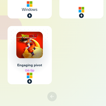
Windows
Engaging pivot
Giả lập
Previous