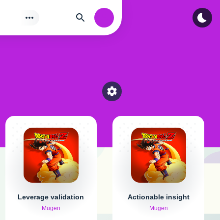
Tìm
Authorization
Select a category
Leverage validation
Actionable insight
Mugen
Mugen