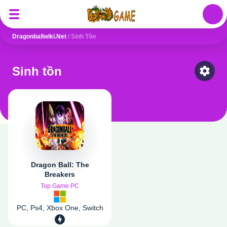
Auth
Dragonballwiki.net
/
Sinh Tồn
Sinh tồn
Select
Dragon Ball: The
Breakers
Top Game PC
PC, Ps4, Xbox One, Switch