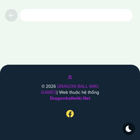
Previous
Lên trên
©
2026
DRAGON BALL WIKI
GAMES
| Web thuộc hệ thống
Dragonballwiki.net