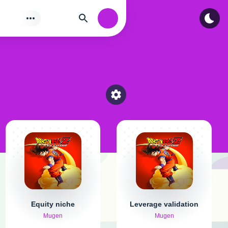
Tìm
Authorization
Select a category
Equity niche
Leverage validation
Mugen
Mugen